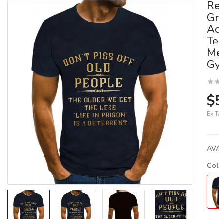
Re
Gr
Ac
Te
Me
Gy
$
Ex T
AVA
Co