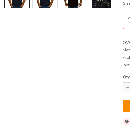
Siz
S
OV
Mat
Alp
Ins
Qty